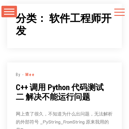
跳
至
分类：
软件工程师开
正
发
文
By -
Mee
C++ 调用 Python 代码测试
二 解决不能运行问题
网上查了很久，不知道为什么出问题，无法解析
的外部符号 _PyString_FromString 原来我用的