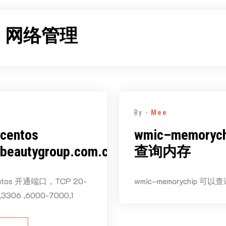
：
网络管理
By -
Mee
centos
wmic–memoryc
beautygroup.com.cn)
查询内存
tos 开通端口，TCP 20-
wmic–memorychip 可
,3306 ,6000-7000,1