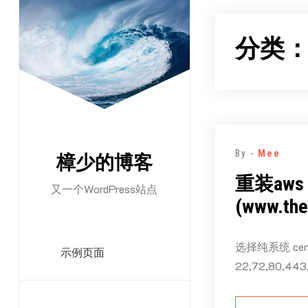
跳
至
分类
正
文
By -
Mee
樟少的博客
重装aws 
又一个WordPress站点
(www.the
选择纯系统 cen
示例页面
22,72,80,443