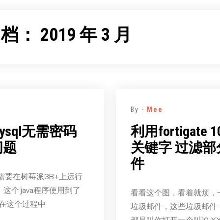
归档：
2019 年 3 月
By -
Mee
ysql无需密码
利用fortigate 
问题
关键字 过滤部
件
需要在树莓派3B+上运行
，这个java程序使用到了
看看这个图，看着就烦，
。在这个过程中
垃圾邮件，这些垃圾邮件
都是叫你打开一个叫19 XX