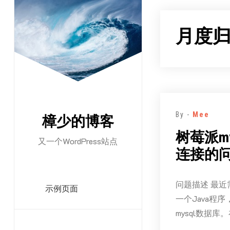
跳
至
月度
正
文
By -
Mee
樟少的博客
树莓派m
又一个WordPress站点
连接的
问题描述 最近
示例页面
一个Java程序
mysql数据库