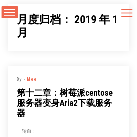
跳
至
月度归档：
2019 年 1
正
月
文
By -
Mee
第十二章：树莓派centose
服务器变身Aria2下载服务
器
转自：