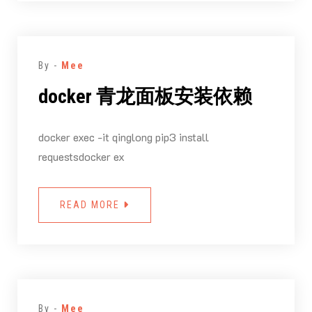
By -
Mee
docker 青龙面板安装依赖
docker exec -it qinglong pip3 install
requestsdocker ex
READ MORE
By -
Mee