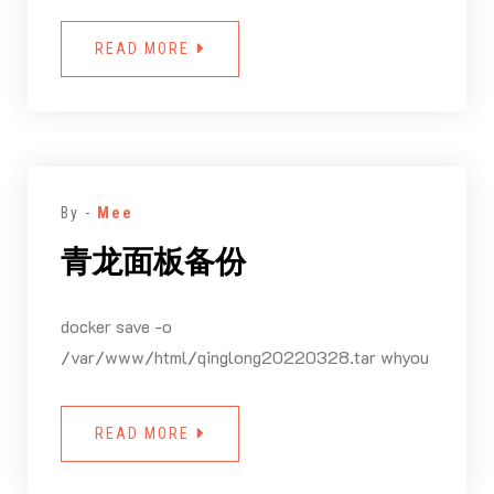
READ MORE
By -
Mee
青龙面板备份
docker save -o
/var/www/html/qinglong20220328.tar whyou
READ MORE