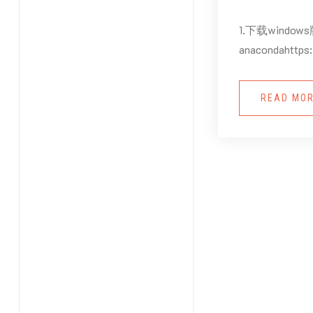
1.下载windo
anacondahttps
READ MO