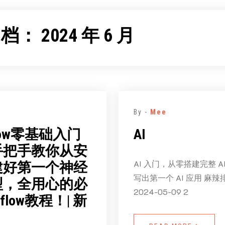
归档：
2024 年 6 月
By -
Mee
rflow零基础入门
AI
手把手教你从安
AI 入门，从零搭建完整 A
建好第一个神经
写出第一个 AI 应用 麻辣
型，全用心的必
2024-05-09 2
rflow教程！| 新