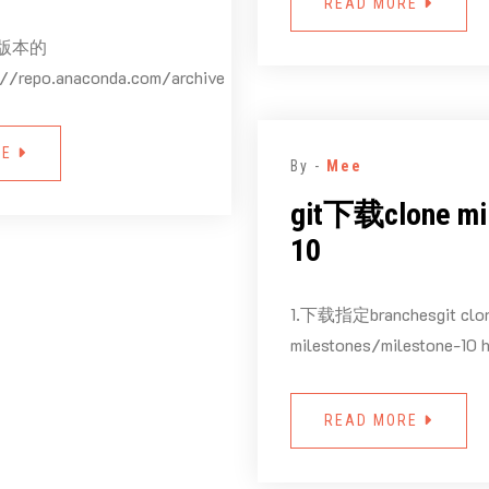
READ MORE
ws版本的
://repo.anaconda.com/archive
RE
By -
Mee
git下载clone mi
10
1.下载指定branchesgit clon
milestones/milestone-10 h
READ MORE