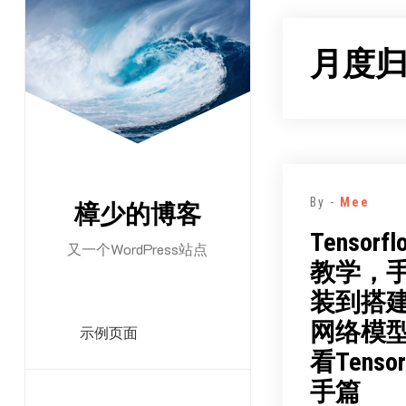
跳
至
月度
正
文
By -
Mee
樟少的博客
Tenso
又一个WordPress站点
教学，
装到搭
网络模
示例页面
看Tenso
手篇